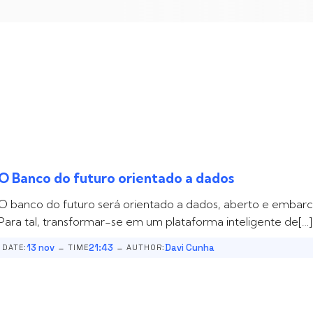
O Banco do futuro orientado a dados
O banco do futuro será orientado a dados, aberto e embar
Para tal, transformar-se em um plataforma inteligente de[…]
-
-
13 nov
21:43
Davi Cunha
DATE:
TIME
AUTHOR: