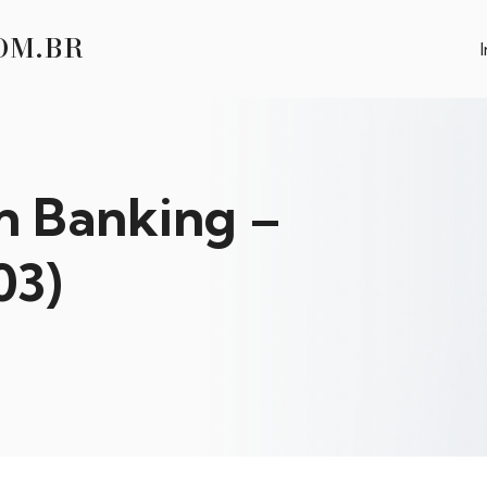
OM.BR
I
n Banking –
03)