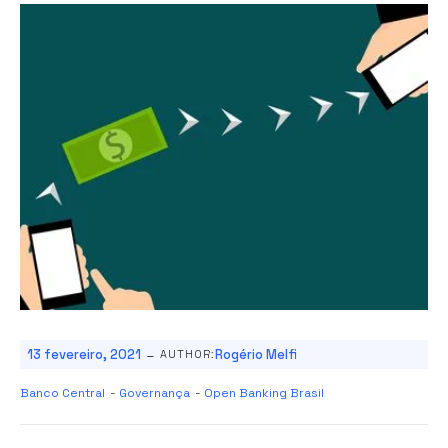
-
13 fevereiro, 2021
Rogério Melfi
AUTHOR:
Banco Central
-
Governança
-
Open Banking Brasil